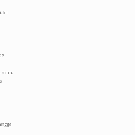
 Ini
PDP
 mitra.
a
hingga