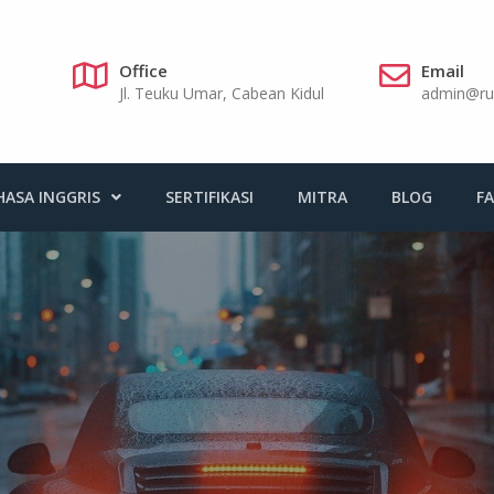
Office
Email
Jl. Teuku Umar, Cabean Kidul
admin@ru
HASA INGGRIS
SERTIFIKASI
MITRA
BLOG
F