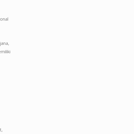
ional
jana,
miliki
t,