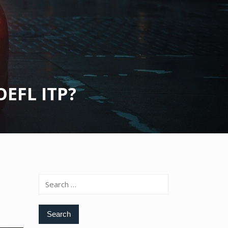
OEFL ITP?
Search
for: