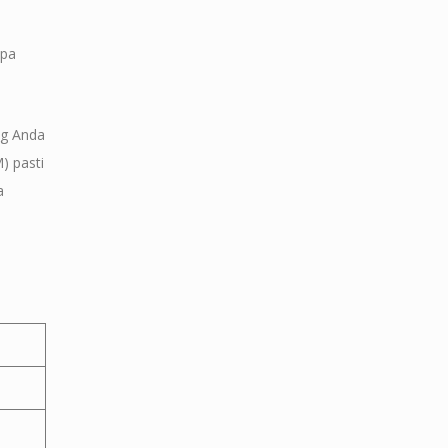
apa
ng Anda
) pasti
a