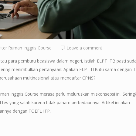
iter Rumah Inggris Course
Leave a comment
tau para pemburu beasiswa dalam negeri, istilah ELPT ITB pasti suda
i sering menimbulkan pertanyaan: Apakah ELPT ITB itu sama dengan 
i perusahaan multinasional atau mendaftar CPNS?
umah Inggris Course merasa perlu meluruskan miskonsepsi ini. Seringk
es yang salah karena tidak paham perbedaannya. Artikel ini akan
gannya dengan TOEFL ITP.