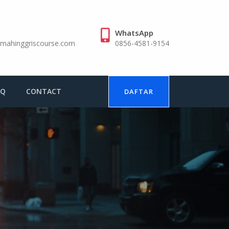
WhatsApp
mahinggriscourse.com
0856-4581-9154
AQ
CONTACT
DAFTAR