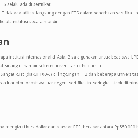
S selalu ada di sertifikat.
idak ada afiliasi langsung dengan ETS dalam penerbitan sertifikat ini.
kelola institusi secara mandiri.
an
apa institusi internasional di Asia. Bisa digunakan untuk beasiswa L
 sidang di hampir seluruh universitas di Indonesia.
 Sangat kuat (diakui 100%) di lingkungan ITB dan beberapa universitas
luar atau beasiswa luar negeri, sertifikat ini seringkali tidak diterim
ena mengikuti kurs dollar dan standar ETS, berkisar antara Rp550.000 