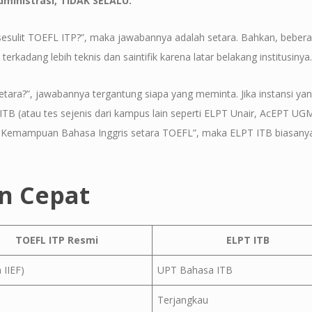
administrasi, TIDAK SELALU.
sesulit TOEFL ITP?”, maka jawabannya adalah setara. Bahkan, beber
terkadang lebih teknis dan saintifik karena latar belakang institusinya.
etara?”, jawabannya tergantung siapa yang meminta. Jika instansi ya
B (atau tes sejenis dari kampus lain seperti ELPT Unair, AcEPT UGM
ikat Kemampuan Bahasa Inggris setara TOEFL”, maka ELPT ITB biasany
n Cepat
TOEFL ITP Resmi
ELPT ITB
 IIEF)
UPT Bahasa ITB
Terjangkau